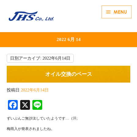
2022 6月 14
日別アーカイブ:
2022年6月14日
オイル交換のペース
投稿日
2022年6月14日
Fa
X
Li
ce
ne
ずいぶんご無沙汰していたようです…（汗;
bo
梅雨入が発表されましたね。
ok