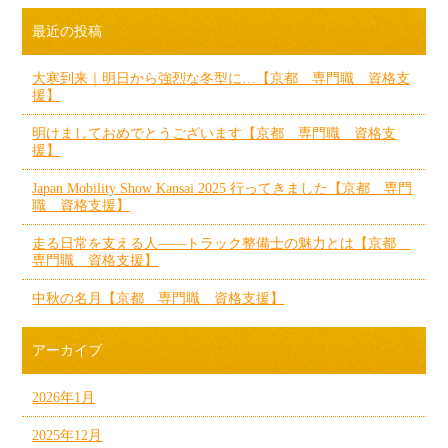
最近の投稿
大寒到来｜明日から強烈な冬型に…【京都 専門職 資格支
援】
明けましておめでとうございます【京都 専門職 資格支
援】
Japan Mobility Show Kansai 2025 行ってきました【京都 専門
職 資格支援】
走る日常を支える人——トラック整備士の魅力とは【京都
専門職 資格支援】
中秋の名月【京都 専門職 資格支援】
アーカイブ
2026年1月
2025年12月