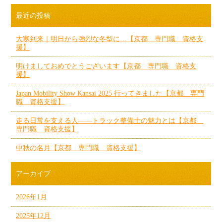
最近の投稿
大寒到来｜明日から強烈な冬型に…【京都 専門職 資格支
援】
明けましておめでとうございます【京都 専門職 資格支
援】
Japan Mobility Show Kansai 2025 行ってきました【京都 専門
職 資格支援】
走る日常を支える人——トラック整備士の魅力とは【京都
専門職 資格支援】
中秋の名月【京都 専門職 資格支援】
アーカイブ
2026年1月
2025年12月