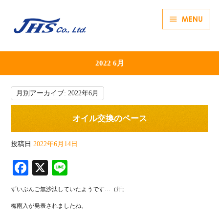
2022 6月
月別アーカイブ:
2022年6月
オイル交換のペース
投稿日
2022年6月14日
Fa
X
Li
ce
ne
ずいぶんご無沙汰していたようです…（汗;
bo
梅雨入が発表されましたね。
ok