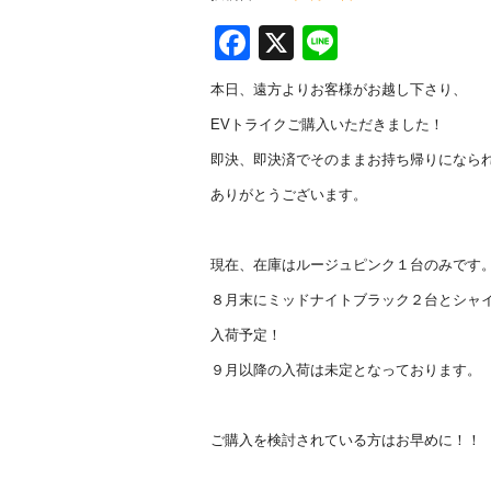
F
X
Li
a
n
本日、遠方よりお客様がお越し下さり、
c
e
EVトライクご購入いただきました！
e
即決、即決済でそのままお持ち帰りになら
b
ありがとうございます。
o
o
現在、在庫はルージュピンク１台のみです
k
８月末にミッドナイトブラック２台とシャ
入荷予定！
９月以降の入荷は未定となっております。
ご購入を検討されている方はお早めに！！