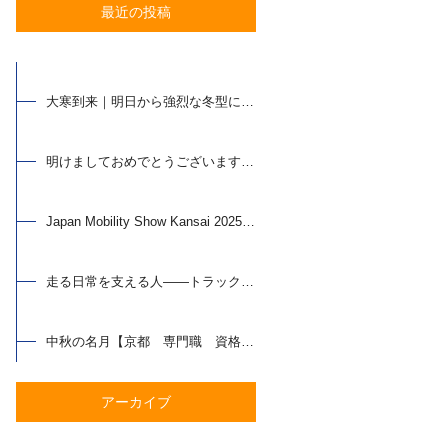
最近の投稿
大寒到来｜明日から強烈な冬型に…【京都 専門職 資格支援】
明けましておめでとうございます【京都 専門職 資格支援】
Japan Mobility Show Kansai 2025 行ってきました【京都 専門職 資格支援】
走る日常を支える人——トラック整備士の魅力とは【京都 専門職 資格支援】
中秋の名月【京都 専門職 資格支援】
アーカイブ