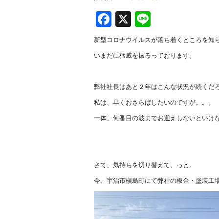
F
X
Li
a
n
新型コロナウイルスが落ち着くところを知
c
e
いまだに猛威を振るっております。
e
b
弊社社長はあと２年はこんな状況が続くだ
o
私は、早くおさらばしたいのですが。。。
o
一体、何番目の波までお迎えしないといけ
k
さて、気持ちを切り替えて、っと。
今、宇治市槇島町にて弊社の板金・塗装工