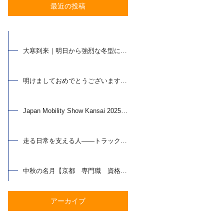
最近の投稿
大寒到来｜明日から強烈な冬型に…【京都 専門職 資格支援】
明けましておめでとうございます【京都 専門職 資格支援】
Japan Mobility Show Kansai 2025 行ってきました【京都 専門職 資格支援】
走る日常を支える人——トラック整備士の魅力とは【京都 専門職 資格支援】
中秋の名月【京都 専門職 資格支援】
アーカイブ