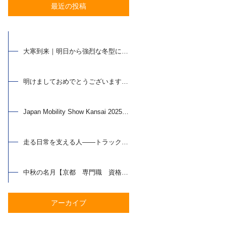
最近の投稿
大寒到来｜明日から強烈な冬型に…【京都 専門職 資格支援】
明けましておめでとうございます【京都 専門職 資格支援】
Japan Mobility Show Kansai 2025 行ってきました【京都 専門職 資格支援】
走る日常を支える人——トラック整備士の魅力とは【京都 専門職 資格支援】
中秋の名月【京都 専門職 資格支援】
アーカイブ