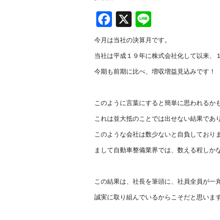
F
X
Li
a
n
今月は当社の決算月です。
c
e
当社は平成１９年に株式会社化して以来、
e
今期も前期に比べ、増収増益見込みです！
b
o
このように言葉にすると簡単に思われるか
o
これは並大抵のことでは出せない結果であ
k
このような会社は数少ないと自負しており
まして自動車整備業界では、数える程しか
この結果は、社長を筆頭に、社員全員が一
誠実に取り組んでいるからこそだと思いま