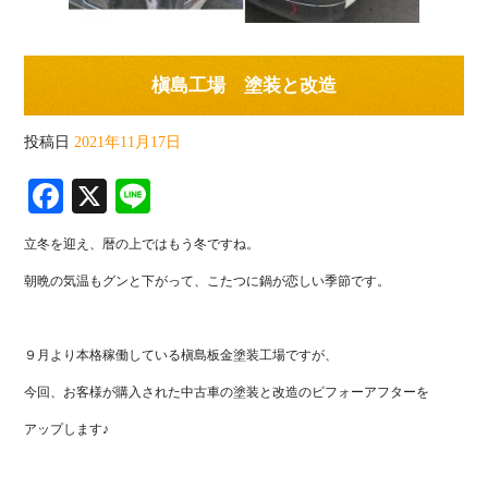
槇島工場 塗装と改造
投稿日
2021年11月17日
Fa
X
Li
ce
ne
立冬を迎え、暦の上ではもう冬ですね。
bo
朝晩の気温もグンと下がって、こたつに鍋が恋しい季節です。
ok
９月より本格稼働している槇島板金塗装工場ですが、
今回、お客様が購入された中古車の塗装と改造のビフォーアフターを
アップします♪