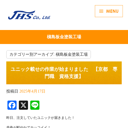
槇島板金塗装工場
カテゴリー別アーカイブ:
槇島板金塗装工場
ユニック載せの作業が始まりました 【京都 専
門職 資格支援】
投稿日
2025年4月17日
Fa
X
Li
ce
ne
昨日、注文していたユニックが届きました！
bo
赤色が鮮やかでカッコイイ！