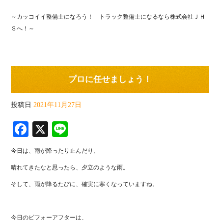
～カッコイイ整備士になろう！ トラック整備士になるなら株式会社ＪＨ
Ｓへ！～
プロに任せましょう！
投稿日
2021年11月27日
Fa
X
Li
ce
ne
今日は、雨が降ったり止んだり、
bo
晴れてきたなと思ったら、夕立のような雨。
ok
そして、雨が降るたびに、確実に寒くなっていますね。
今日のビフォーアフターは、