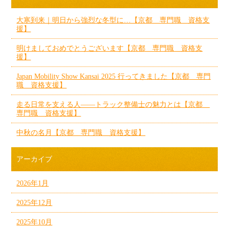
大寒到来｜明日から強烈な冬型に…【京都 専門職 資格支
援】
明けましておめでとうございます【京都 専門職 資格支
援】
Japan Mobility Show Kansai 2025 行ってきました【京都 専門
職 資格支援】
走る日常を支える人——トラック整備士の魅力とは【京都
専門職 資格支援】
中秋の名月【京都 専門職 資格支援】
アーカイブ
2026年1月
2025年12月
2025年10月